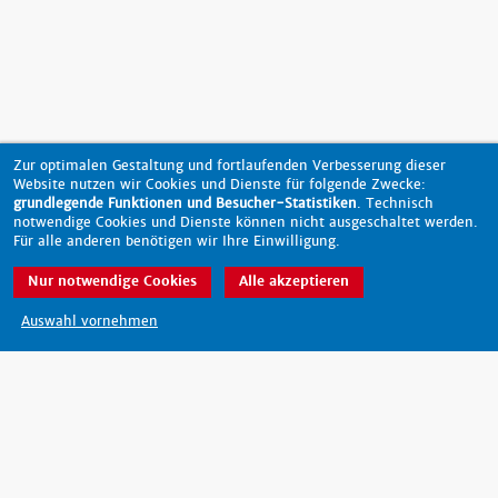
Zur optimalen Gestaltung und fortlaufenden Verbesserung dieser
Website nutzen wir Cookies und Dienste für folgende Zwecke:
grundlegende Funktionen und Besucher-Statistiken
. Technisch
notwendige Cookies und Dienste können nicht ausgeschaltet werden.
Für alle anderen benötigen wir Ihre Einwilligung.
Nur notwendige Cookies
Alle akzeptieren
nach oben
Auswahl vornehmen
Barrierefreiheit
Datenschutz
Impressum
Kontakt
© 2026 - scout-magazin.de
made by pixlscript