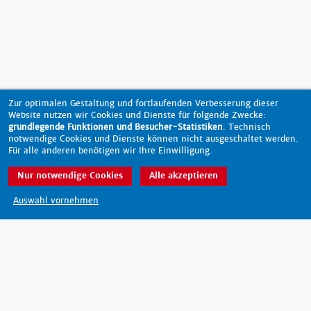
Zur optimalen Gestaltung und fortlaufenden Verbesserung dieser
Website nutzen wir Cookies und Dienste für folgende Zwecke:
grundlegende Funktionen und Besucher-Statistiken
. Technisch
notwendige Cookies und Dienste können nicht ausgeschaltet werden.
Für alle anderen benötigen wir Ihre Einwilligung.
Nur notwendige Cookies
Alle akzeptieren
nach oben
Auswahl vornehmen
Barrierefreiheit
Datenschutz
Impressum
Kontakt
© 2026 - scout-magazin.de
made by pixlscript