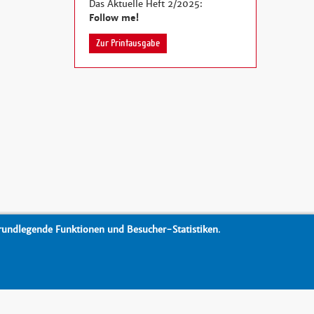
Das Aktuelle Heft 2/2025:
Follow me!
Zur Printausgabe
rundlegende Funktionen und Besucher-Statistiken
.
Drucken
nach oben
Barrierefreiheit
Datenschutz
Impressum
Kontakt