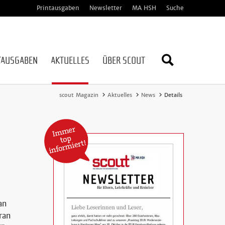
Printausgaben
Newsletter
MA HSH
Suche
TAUSGABEN
AKTUELLES
ÜBER SCOUT
Webseite
scout Magazin
Aktuelles
News
Details
durchsuc
an
aran