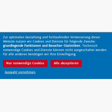
Zur optimalen Gestaltung und fortlaufenden Verbesserung dieser
Website nutzen wir Cookies und Dienste für folgende Zwecke:
grundlegende Funktionen und Besucher-Statistiken
. Technisch
notwendige Cookies und Dienste können nicht ausgeschaltet werden.
Für alle anderen benötigen wir Ihre Einwilligung.
Nur notwendige Cookies
Alle akzeptieren
nach oben
Auswahl vornehmen
Barrierefreiheit
Datenschutz
Impressum
Kontakt
© 2026 - scout-magazin.de
made by pixlscript