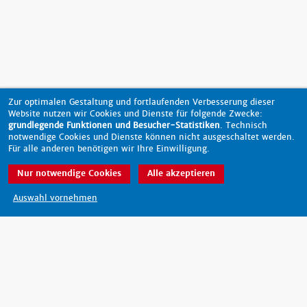
Zur optimalen Gestaltung und fortlaufenden Verbesserung dieser
Website nutzen wir Cookies und Dienste für folgende Zwecke:
grundlegende Funktionen und Besucher-Statistiken
. Technisch
notwendige Cookies und Dienste können nicht ausgeschaltet werden.
Für alle anderen benötigen wir Ihre Einwilligung.
Nur notwendige Cookies
Alle akzeptieren
nach oben
Auswahl vornehmen
Barrierefreiheit
Datenschutz
Impressum
Kontakt
© 2026 - scout-magazin.de
made by pixlscript