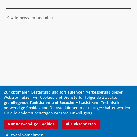
Alle News im Überblick
Zur optimalen Gestaltung und fortlaufenden Verbesserung dieser
Website nutzen wir Cookies und Dienste für folgende Zwecke:
grundlegende Funktionen und Besucher-Statistiken
. Technisch
notwendige Cookies und Dienste können nicht ausgeschaltet werden.
Für alle anderen benötigen wir Ihre Einwilligung.
nach oben
Nur notwendige Cookies
Alle akzeptieren
Auswahl vornehmen
Barrierefreiheit
Datenschutz
Impressum
Kontakt