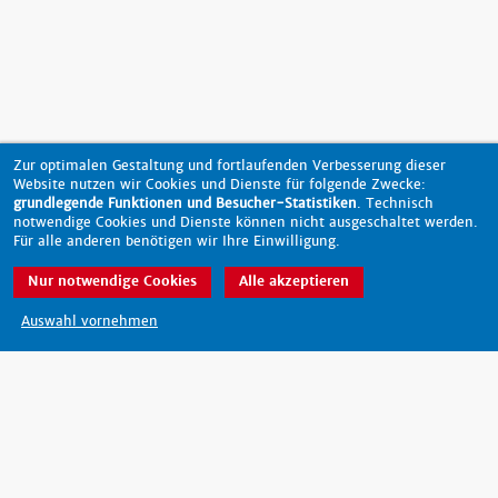
Zur optimalen Gestaltung und fortlaufenden Verbesserung dieser
Website nutzen wir Cookies und Dienste für folgende Zwecke:
grundlegende Funktionen und Besucher-Statistiken
. Technisch
notwendige Cookies und Dienste können nicht ausgeschaltet werden.
Für alle anderen benötigen wir Ihre Einwilligung.
Nur notwendige Cookies
Alle akzeptieren
nach oben
Auswahl vornehmen
Barrierefreiheit
Datenschutz
Impressum
Kontakt
© 2026 - scout-magazin.de
made by pixlscript