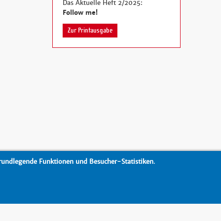
Das Aktuelle Heft 2/2025:
Follow me!
Zur Printausgabe
rundlegende Funktionen und Besucher-Statistiken
.
Drucken
nach oben
Barrierefreiheit
Datenschutz
Impressum
Kontakt