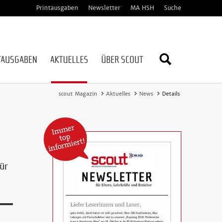
Printausgaben
Newsletter
MA HSH
Suche
TAUSGABEN
AKTUELLES
ÜBER SCOUT
Webseite
scout Magazin
Aktuelles
News
Details
durchsuc
ür