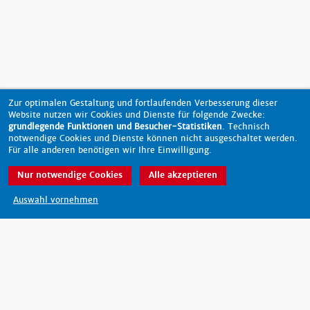
Zur optimalen Gestaltung und fortlaufenden Verbesserung dieser
Website nutzen wir Cookies und Dienste für folgende Zwecke:
grundlegende Funktionen und Besucher-Statistiken
. Technisch
notwendige Cookies und Dienste können nicht ausgeschaltet werden.
Für alle anderen benötigen wir Ihre Einwilligung.
Nur notwendige Cookies
Alle akzeptieren
nach oben
Auswahl vornehmen
Barrierefreiheit
Datenschutz
Impressum
Kontakt
© 2026 - scout-magazin.de
made by pixlscript