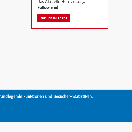
Das Aktuelle Heft 2/2025:
Follow me!
Zur Printausgabe
rundlegende Funktionen und Besucher-Statistiken
.
Drucken
nach oben
Barrierefreiheit
Datenschutz
Impressum
Kontakt