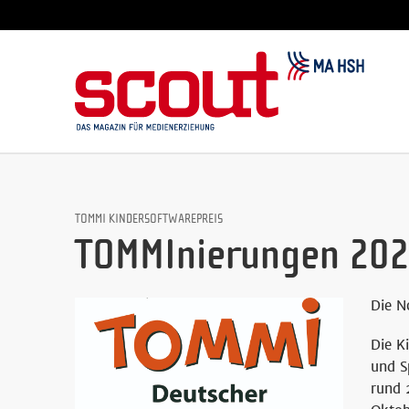
TOMMI KINDERSOFTWAREPREIS
TOMMInierungen 20
Die N
Die K
und S
rund 