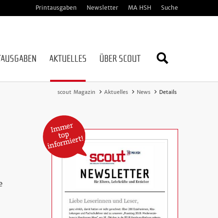
Printausgaben
Newsletter
MA HSH
Suche
TAUSGABEN
AKTUELLES
ÜBER SCOUT
Webseite
scout Magazin
Aktuelles
News
Details
durchsuc
e