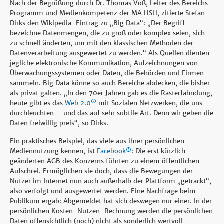
Nach der Begrüßung durch Dr. Thomas Voß, Leiter des Bereichs
Programm und Medienkompetenz der MA HSH, zitierte Stefan
Dirks den Wikipedia-Eintrag zu „Big Data“: „Der Begriff
bezeichne Datenmengen, die zu groß oder komplex seien, sich
zu schnell änderten, um mit den klassischen Methoden der
Datenverarbeitung ausgewertet zu werden.“ Als Quellen dienten
jegliche elektronische Kommunikation, Aufzeichnungen von
Überwachungssystemen oder Daten, die Behörden und Firmen
sammeln. Big Data könne so auch Bereiche abdecken, die bisher
als privat galten. „In den 70er Jahren gab es die Rasterfahndung,
heute gibt es das
Web 2.0
mit Sozialen Netzwerken, die uns
durchleuchten ­­– und das auf sehr subtile Art. Denn wir geben die
Daten freiwillig preis“, so Dirks.
Ein praktisches Beispiel, das viele aus ihrer persönlichen
Mediennutzung kennen, ist
Facebook
: Die erst kürzlich
geänderten AGB des Konzerns führten zu einem öffentlichen
Aufschrei. Ermöglichen sie doch, dass die Bewegungen der
Nutzer im Internet nun auch außerhalb der Plattform „getrackt“,
also verfolgt und ausgewertet werden. Eine Nachfrage beim
Publikum ergab: Abgemeldet hat sich deswegen nur einer. In der
persönlichen Kosten-Nutzen-Rechnung werden die persönlichen
Daten offensichtlich (noch) nicht als sonderlich wertvoll