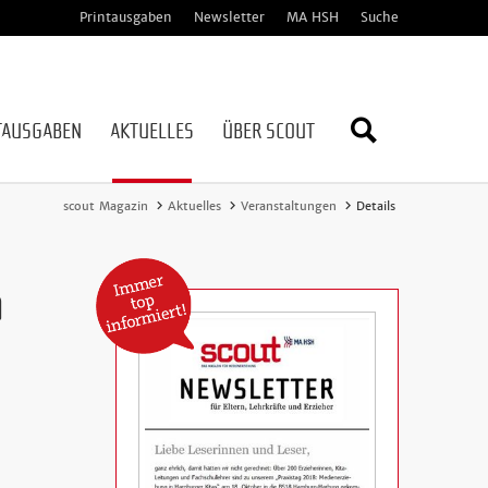
Printausgaben
Newsletter
MA HSH
Suche
TAUSGABEN
AKTUELLES
ÜBER SCOUT
Webseite
scout Magazin
Aktuelles
Veranstaltungen
Details
durchsuc
n