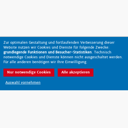
Zur optimalen Gestaltung und fortlaufenden Verbesserung dieser
Website nutzen wir Cookies und Dienste für folgende Zwecke:
grundlegende Funktionen und Besucher-Statistiken
. Technisch
notwendige Cookies und Dienste können nicht ausgeschaltet werden.
Für alle anderen benötigen wir Ihre Einwilligung.
Nur notwendige Cookies
Alle akzeptieren
nach oben
Auswahl vornehmen
Barrierefreiheit
Datenschutz
Impressum
Kontakt
© 2026 - scout-magazin.de
made by pixlscript