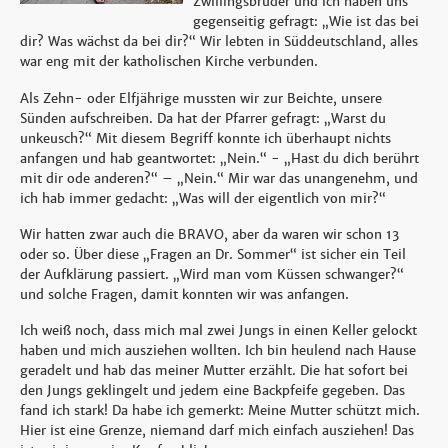
Zwillingsbruder und ich haben uns
gegenseitig gefragt: „Wie ist das bei
dir? Was wächst da bei dir?“ Wir lebten in Süddeutschland, alles
war eng mit der katholischen Kirche verbunden.
Als Zehn- oder Elfjährige mussten wir zur Beichte, unsere
Sünden aufschreiben. Da hat der Pfarrer gefragt: „Warst du
unkeusch?“ Mit diesem Begriff konnte ich überhaupt nichts
anfangen und hab geantwortet: „Nein.“ - „Hast du dich berührt
mit dir ode anderen?“ – „Nein.“ Mir war das unangenehm, und
ich hab immer gedacht: „Was will der eigentlich von mir?“
Wir hatten zwar auch die BRAVO, aber da waren wir schon 13
oder so. Über diese „Fragen an Dr. Sommer“ ist sicher ein Teil
der Aufklärung passiert. „Wird man vom Küssen schwanger?“
und solche Fragen, damit konnten wir was anfangen.
Ich weiß noch, dass mich mal zwei Jungs in einen Keller gelockt
haben und mich ausziehen wollten. Ich bin heulend nach Hause
geradelt und hab das meiner Mutter erzählt. Die hat sofort bei
den Jungs geklingelt und jedem eine Backpfeife gegeben. Das
fand ich stark! Da habe ich gemerkt: Meine Mutter schützt mich.
Hier ist eine Grenze, niemand darf mich einfach ausziehen! Das