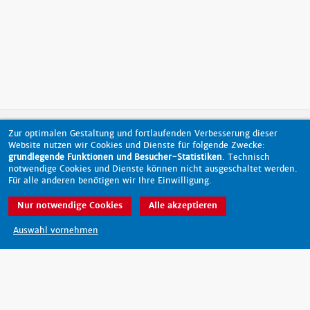
Zur optimalen Gestaltung und fortlaufenden Verbesserung dieser
nach oben
Website nutzen wir Cookies und Dienste für folgende Zwecke:
grundlegende Funktionen und Besucher-Statistiken
. Technisch
notwendige Cookies und Dienste können nicht ausgeschaltet werden.
Für alle anderen benötigen wir Ihre Einwilligung.
Barrierefreiheit
Datenschutz
Impressum
Kontakt
Nur notwendige Cookies
Alle akzeptieren
© 2026 - scout-magazin.de
made by pixlscript
Auswahl vornehmen