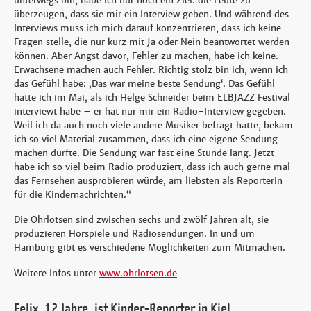
unterwegs bin, habe ich nur noch ein Ziel: die Leute zu
überzeugen, dass sie mir ein Interview geben. Und während des
Interviews muss ich mich darauf konzentrieren, dass ich keine
Fragen stelle, die nur kurz mit Ja oder Nein beantwortet werden
können. Aber Angst davor, Fehler zu machen, habe ich keine.
Erwachsene machen auch Fehler. Richtig stolz bin ich, wenn ich
das Gefühl habe: ,Das war meine beste Sendung‘. Das Gefühl
hatte ich im Mai, als ich Helge Schneider beim ELBJAZZ Festival
interviewt habe – er hat nur mir ein Radio-Interview gegeben.
Weil ich da auch noch viele andere Musiker befragt hatte, bekam
ich so viel Material zusammen, dass ich eine eigene Sendung
machen durfte. Die Sendung war fast eine Stunde lang. Jetzt
habe ich so viel beim Radio produziert, dass ich auch gerne mal
das Fernsehen ausprobieren würde, am liebsten als Reporterin
für die Kindernachrichten.“
Die Ohrlotsen sind zwischen sechs und zwölf Jahren alt, sie
produzieren Hörspiele und Radiosendungen. In und um
Hamburg gibt es verschiedene Möglichkeiten zum Mitmachen.
Weitere Infos unter
www.ohrlotsen.de
Felix, 12 Jahre, ist Kinder-Reporter in Kiel