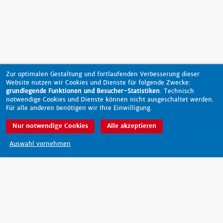
Zur optimalen Gestaltung und fortlaufenden Verbesserung dieser
Website nutzen wir Cookies und Dienste für folgende Zwecke:
grundlegende Funktionen und Besucher-Statistiken
. Technisch
notwendige Cookies und Dienste können nicht ausgeschaltet werden.
Für alle anderen benötigen wir Ihre Einwilligung.
Nur notwendige Cookies
Alle akzeptieren
nach oben
Auswahl vornehmen
Barrierefreiheit
Datenschutz
Impressum
Kontakt
© 2026 - scout-magazin.de
made by pixlscript