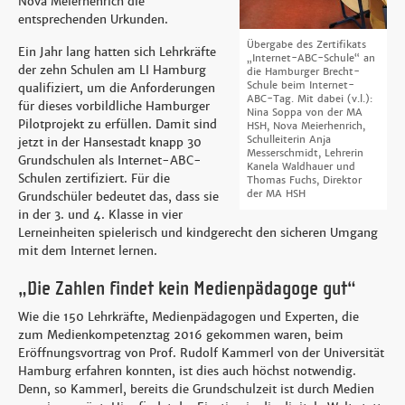
Nova Meierhenrich die
entsprechenden Urkunden.
Übergabe des Zertifikats
Ein Jahr lang hatten sich Lehrkräfte
„Internet-ABC-Schule“ an
der zehn Schulen am LI Hamburg
die Hamburger Brecht-
Schule beim Internet-
qualifiziert, um die Anforderungen
ABC-Tag.
Mit dabei (v.
l.
):
für dieses vorbildliche Hamburger
Nina Soppa von der MA
Pilotprojekt zu erfüllen. Damit sind
HSH, Nova Meierhenrich,
Schulleiterin Anja
jetzt in der Hansestadt knapp 30
Messerschmidt, Lehrerin
Grundschulen als Internet-ABC-
Kanela Waldhauer und
Schulen zertifiziert. Für die
Thomas Fuchs, Direktor
der MA HSH
Grundschüler bedeutet das, dass sie
in der 3. und 4. Klasse in vier
Lerneinheiten spielerisch und kindgerecht den sicheren Umgang
mit dem Internet lernen.
„Die Zahlen findet kein Medienpädagoge gut“
Wie die 150 Lehrkräfte, Medienpädagogen und Experten, die
zum Medienkompetenztag 2016 gekommen waren, beim
Eröffnungsvortrag von Prof. Rudolf Kammerl von der Universität
Hamburg erfahren konnten, ist dies auch höchst notwendig.
Denn, so Kammerl, bereits die Grundschulzeit ist durch Medien