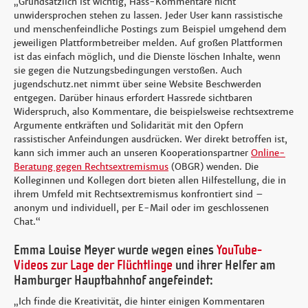
„Grundsätzlich ist wichtig, Hass-Kommentare nicht
unwidersprochen stehen zu lassen. Jeder User kann rassistische
und menschenfeindliche Postings zum Beispiel umgehend dem
jeweiligen Plattformbetreiber melden. Auf großen Plattformen
ist das einfach möglich, und die Dienste löschen Inhalte, wenn
sie gegen die Nutzungsbedingungen verstoßen. Auch
jugendschutz.net nimmt über seine Website Beschwerden
entgegen. Darüber hinaus erfordert Hassrede sichtbaren
Widerspruch, also Kommentare, die beispielsweise rechtsextreme
Argumente entkräften und Solidarität mit den Opfern
rassistischer Anfeindungen ausdrücken. Wer direkt betroffen ist,
kann sich immer auch an unseren Kooperationspartner
Online-
Beratung gegen Rechtsextremismus
(OBGR) wenden. Die
Kolleginnen und Kollegen dort bieten allen Hilfestellung, die in
ihrem Umfeld mit Rechtsextremismus konfrontiert sind –
anonym und individuell, per E-Mail oder im geschlossenen
Chat.“
Emma Louise Meyer wurde wegen eines
YouTube-
Videos zur Lage der Flüchtlinge
und ihrer Helfer am
Hamburger Hauptbahnhof angefeindet:
„Ich finde die Kreativität, die hinter einigen Kommentaren