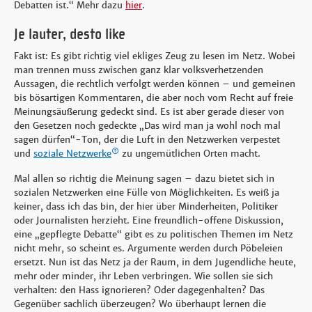
Debatten ist.“ Mehr dazu
hier
.
Je lauter, desto like
Fakt ist: Es gibt richtig viel ekliges Zeug zu lesen im Netz. Wobei
man trennen muss zwischen ganz klar volksverhetzenden
Aussagen, die rechtlich verfolgt werden können – und gemeinen
bis bösartigen Kommentaren, die aber noch vom Recht auf freie
Meinungsäußerung gedeckt sind. Es ist aber gerade dieser von
den Gesetzen noch gedeckte „Das wird man ja wohl noch mal
sagen dürfen“-Ton, der die Luft in den Netzwerken verpestet
und
soziale Netzwerke
zu ungemütlichen Orten macht.
Mal allen so richtig die Meinung sagen – dazu bietet sich in
sozialen Netzwerken eine Fülle von Möglichkeiten. Es weiß ja
keiner, dass ich das bin, der hier über Minderheiten, Politiker
oder Journalisten herzieht. Eine freundlich-offene Diskussion,
eine „gepflegte Debatte“ gibt es zu politischen Themen im Netz
nicht mehr, so scheint es. Argumente werden durch Pöbeleien
ersetzt. Nun ist das Netz ja der Raum, in dem Jugendliche heute,
mehr oder minder, ihr Leben verbringen. Wie sollen sie sich
verhalten: den Hass ignorieren? Oder dagegenhalten? Das
Gegenüber sachlich überzeugen? Wo überhaupt lernen die