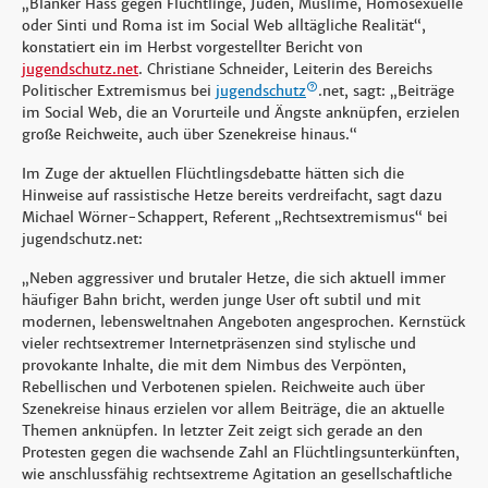
„Blanker Hass gegen Flüchtlinge, Juden, Muslime, Homosexuelle
oder Sinti und Roma ist im Social Web alltägliche Realität“,
konstatiert ein im Herbst vorgestellter Bericht von
jugendschutz.net
. Christiane Schneider, Leiterin des Bereichs
Politischer Extremismus bei
jugendschutz
.net, sagt: „Beiträge
im Social Web, die an Vorurteile und Ängste anknüpfen, erzielen
große Reichweite, auch über Szenekreise hinaus.“
Im Zuge der aktuellen Flüchtlingsdebatte hätten sich die
Hinweise auf rassistische Hetze bereits verdreifacht, sagt dazu
Michael Wörner-Schappert, Referent „Rechtsextremismus“ bei
jugendschutz.net:
„Neben aggressiver und brutaler Hetze, die sich aktuell immer
häufiger Bahn bricht, werden junge User oft subtil und mit
modernen, lebensweltnahen Angeboten angesprochen. Kernstück
vieler rechtsextremer Internetpräsenzen sind stylische und
provokante Inhalte, die mit dem Nimbus des Verpönten,
Rebellischen und Verbotenen spielen. Reichweite auch über
Szenekreise hinaus erzielen vor allem Beiträge, die an aktuelle
Themen anknüpfen. In letzter Zeit zeigt sich gerade an den
Protesten gegen die wachsende Zahl an Flüchtlingsunterkünften,
wie anschlussfähig rechtsextreme Agitation an gesellschaftliche