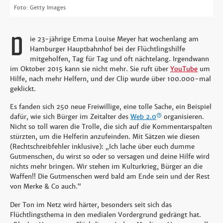
Foto: Getty Images
D
ie 23-jährige Emma Louise Meyer hat wochenlang am
Hamburger Hauptbahnhof bei der Flüchtlingshilfe
mitgeholfen, Tag für Tag und oft nächtelang. Irgendwann
im Oktober 2015 kann sie nicht mehr. Sie ruft über
YouTube
um
Hilfe, nach mehr Helfern, und der Clip wurde über 100.000-mal
geklickt.
Es fanden sich 250 neue Freiwillige, eine tolle Sache, ein Beispiel
dafür, wie sich Bürger im Zeitalter des
Web 2.0
organisieren.
Nicht so toll waren die Trolle, die sich auf die Kommentarspalten
stürzten, um die Helferin anzufeinden. Mit Sätzen wie diesen
(Rechtschreibfehler inklusive): „Ich lache über euch dumme
Gutmenschen, du wirst so oder so versagen und deine Hilfe wird
nichts mehr bringen. Wir stehen im Kulturkrieg, Bürger an die
Waffen!! Die Gutmenschen werd bald am Ende sein und der Rest
von Merke & Co auch.“
Der Ton im Netz wird härter, besonders seit sich das
Flüchtlingsthema in den medialen Vordergrund gedrängt hat.