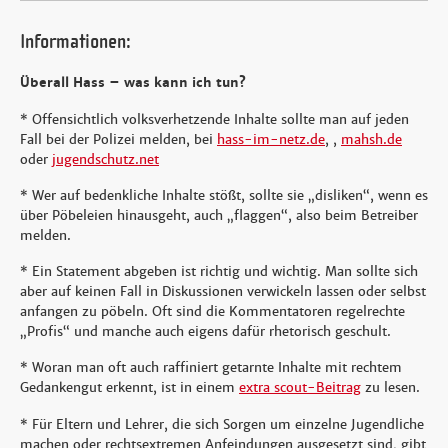
Informationen:
Überall Hass – was kann ich tun?
* Offensichtlich volksverhetzende Inhalte sollte man auf jeden
Fall bei der Polizei melden, bei
hass-im-netz.de
, ,
mahsh.de
oder
jugendschutz.net
* Wer auf bedenkliche Inhalte stößt, sollte sie „disliken“, wenn es
über Pöbeleien hinausgeht, auch „flaggen“, also beim Betreiber
melden.
* Ein Statement abgeben ist richtig und wichtig. Man sollte sich
aber auf keinen Fall in Diskussionen verwickeln lassen oder selbst
anfangen zu pöbeln. Oft sind die Kommentatoren regelrechte
„Profis“ und manche auch eigens dafür rhetorisch geschult.
* Woran man oft auch raffiniert getarnte Inhalte mit rechtem
Gedankengut erkennt, ist in einem
extra scout-Beitrag
zu lesen.
* Für Eltern und Lehrer, die sich Sorgen um einzelne Jugendliche
machen oder rechtsextremen Anfeindungen ausgesetzt sind, gibt