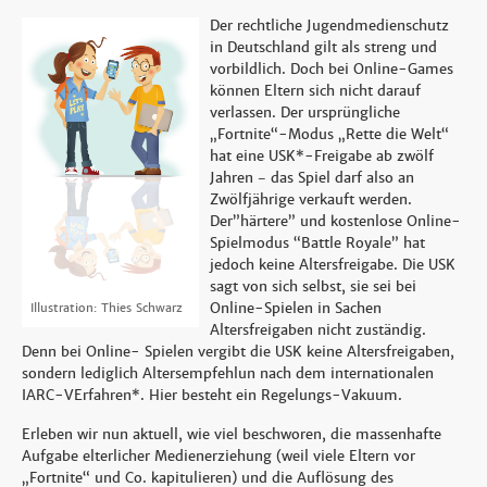
Der rechtliche Jugendmedienschutz
in Deutschland gilt als streng und
vorbildlich. Doch bei Online-Games
können Eltern sich nicht darauf
verlassen. Der ursprüngliche
„Fortnite“-Modus „Rette die Welt“
hat eine USK*-Freigabe ab zwölf
Jahren − das Spiel darf also an
Zwölfjährige verkauft werden.
Der”härtere” und kostenlose Online-
Spielmodus “Battle Royale” hat
jedoch keine Altersfreigabe. Die USK
sagt von sich selbst, sie sei bei
Online-Spielen in Sachen
Illustration: Thies Schwarz
Altersfreigaben nicht zuständig.
Denn bei Online- Spielen vergibt die USK keine Altersfreigaben,
sondern lediglich Altersempfehlun nach dem internationalen
IARC-VErfahren*. Hier besteht ein Regelungs-Vakuum.
Erleben wir nun aktuell, wie viel beschworen, die massenhafte
Aufgabe elterlicher Medienerziehung (weil viele Eltern vor
„Fortnite“ und Co. kapitulieren) und die Auflösung des