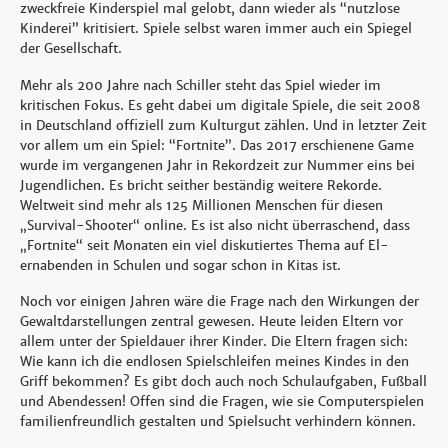
zweckfreie Kinderspiel mal gelobt, dann wieder als “nutzlose
Kinderei” kritisiert. Spiele selbst waren immer auch ein Spiegel
der Gesellschaft.
Mehr als 200 Jahre nach Schiller steht das Spiel wieder im
kritischen Fokus. Es geht dabei um digitale Spiele, die seit 2008
in Deutschland offiziell zum Kulturgut zählen. Und in letzter Zeit
vor allem um ein Spiel: “Fortnite”. Das 2017 erschienene Game
wurde im vergangenen Jahr in Rekordzeit zur Nummer eins bei
Jugendlichen. Es bricht seither beständig weitere Rekorde.
Weltweit sind mehr als 125 Millionen Menschen für diesen
„Survival-Shooter“ online. Es ist also nicht überraschend, dass
„Fortnite“ seit Monaten ein viel diskutiertes Thema auf El-
ernabenden in Schulen und sogar schon in Kitas ist.
Noch vor einigen Jahren wäre die Frage nach den Wirkungen der
Gewaltdarstellungen zentral gewesen. Heute leiden Eltern vor
allem unter der Spieldauer ihrer Kinder. Die Eltern fragen sich:
Wie kann ich die endlosen Spielschleifen meines Kindes in den
Griff bekommen? Es gibt doch auch noch Schulaufgaben, Fußball
und Abendessen! Offen sind die Fragen, wie sie Computerspielen
familienfreundlich gestalten und Spielsucht verhindern können.