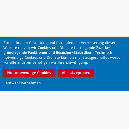
Zur optimalen Gestaltung und fortlaufenden Verbesserung dieser
Website nutzen wir Cookies und Dienste für folgende Zwecke:
grundlegende Funktionen und Besucher-Statistiken
. Technisch
notwendige Cookies und Dienste können nicht ausgeschaltet werden.
Für alle anderen benötigen wir Ihre Einwilligung.
Nur notwendige Cookies
Alle akzeptieren
nach oben
Auswahl vornehmen
Barrierefreiheit
Datenschutz
Impressum
Kontakt
© 2026 - scout-magazin.de
made by pixlscript