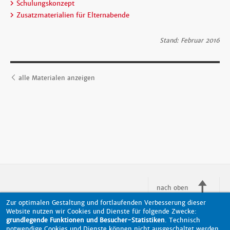
Schulungskonzept
Zusatzmaterialien für Elternabende
Stand: Februar 2016
alle Materialen anzeigen
nach oben
Zur optimalen Gestaltung und fortlaufenden Verbesserung dieser
Website nutzen wir Cookies und Dienste für folgende Zwecke:
grundlegende Funktionen und Besucher-Statistiken
. Technisch
Barrierefreiheit
Datenschutz
Impressum
Kontakt
notwendige Cookies und Dienste können nicht ausgeschaltet werden.