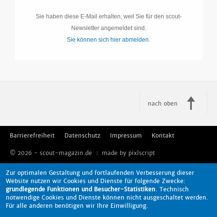
Sie haben diese E-Mail erhalten, weil Sie für den scout-
Newsletter angemeldet sind.
Sie können sich hier abmelden.
nach oben
Barrierefreiheit
Datenschutz
Impressum
Kontakt
© 2026 - scout-magazin.de
made by pixlscript
Zur optimalen Gestaltung und fortlaufenden Verbesserung dieser
Website nutzen wir Cookies und Dienste für folgende Zwecke:
grundlegende Funktionen und Besucher-Statistiken
. Technisch
notwendige Cookies und Dienste können nicht ausgeschaltet werden.
Für alle anderen benötigen wir Ihre Einwilligung.