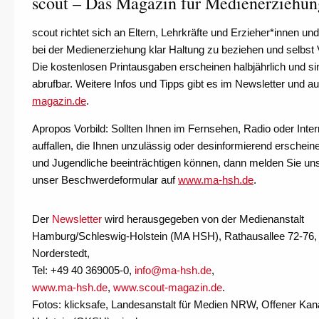
scout – Das Magazin für Medienerziehun
scout richtet sich an Eltern, Lehrkräfte und Erzieher*innen und 
bei der Medienerziehung klar Haltung zu beziehen und selbst V
Die kostenlosen Printausgaben erscheinen halbjährlich und si
abrufbar. Weitere Infos und Tipps gibt es im Newsletter und a
magazin.de
.
Apropos Vorbild: Sollten Ihnen im Fernsehen, Radio oder Intern
auffallen, die Ihnen unzulässig oder desinformierend erschein
und Jugendliche beeinträchtigen können, dann melden Sie uns
unser Beschwerdeformular auf
www.ma-hsh.de
.
Der
Newsletter
wird herausgegeben von der Medienanstalt
Hamburg/Schleswig-Holstein (MA HSH), Rathausallee 72-76,
Norderstedt,
Tel: +49 40 369005-0,
info@ma-hsh.de
,
www.ma-hsh.de
,
www.scout-magazin.de
.
Fotos: klicksafe, Landesanstalt für Medien NRW, Offener Kan