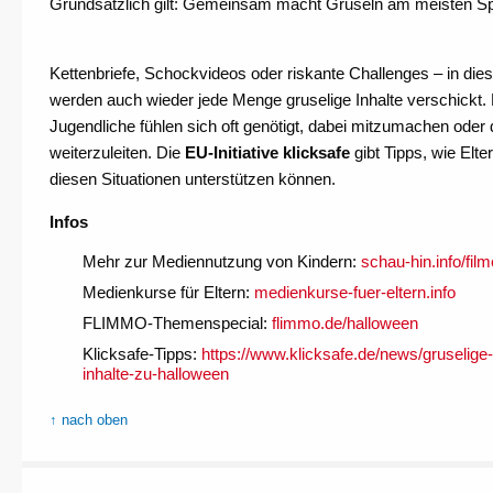
Grundsätzlich gilt: Gemeinsam macht Gruseln am meisten S
Kettenbriefe, Schockvideos oder riskante Challenges – in die
werden auch wieder jede Menge gruselige Inhalte verschickt.
Jugendliche fühlen sich oft genötigt, dabei mitzumachen oder d
weiterzuleiten. Die
EU-Initiative klicksafe
gibt Tipps, wie Elte
diesen Situationen unterstützen können.
Infos
Mehr zur Mediennutzung von Kindern:
schau-hin.info/fil
Medienkurse für Eltern:
medienkurse-fuer-eltern.info
FLIMMO-Themenspecial:
flimmo.de/halloween
Klicksafe-Tipps:
https://www.klicksafe.de/news/gruselige-
inhalte-zu-halloween
↑ nach oben