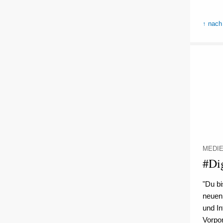
↑ nach
MEDI
#Dig
"Du bi
neuen
und I
Vorpo