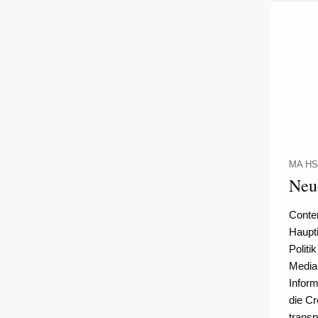
MA HS
Neu
Conten
Haupti
Politi
Media-
Inform
die Cr
transp