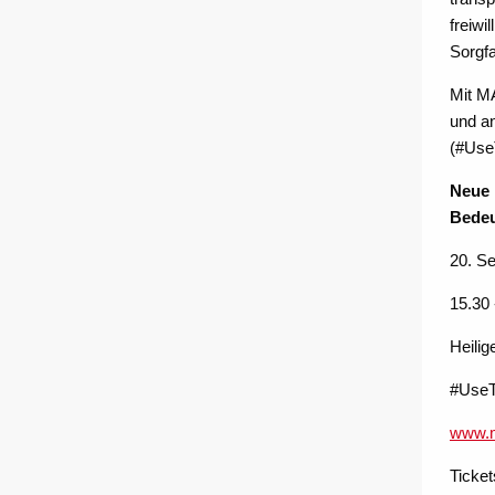
freiwi
Sorgfa
Mit M
und an
(#Use
Neue 
Bedeu
20. S
15.30 
Heilig
#Use
www.m
Ticket