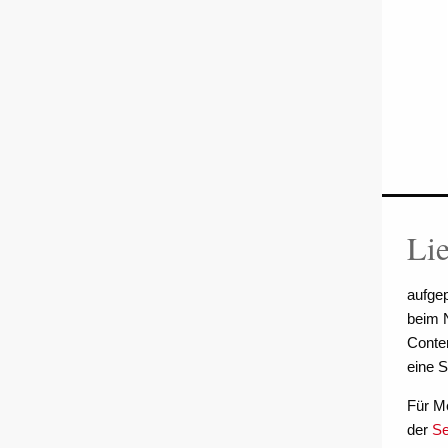
Li
aufge
beim 
Conten
eine S
Für Me
der
Se