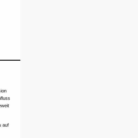
ion
fluss
eweit
s auf