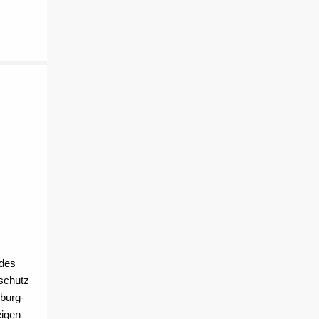
 des
schutz
burg-
eigen