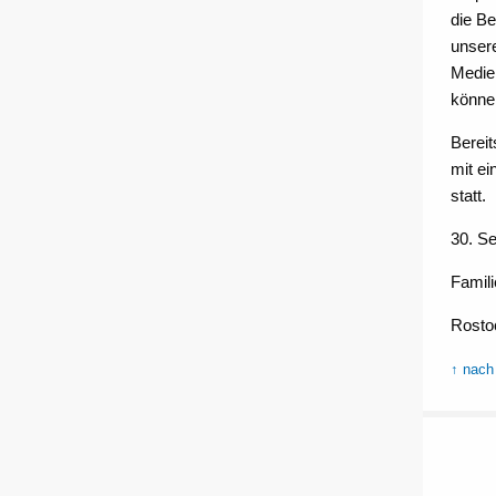
die Be
unser
Medie
könne
Bereit
mit ei
statt.
30. S
Famil
Rosto
↑ nach