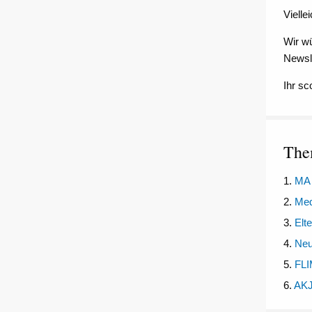
Vielle
Wir wü
Newsle
Ihr s
The
1.
MA 
2.
Med
3.
Elt
4.
Neu
5.
FLI
6.
AKJ