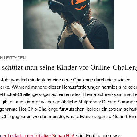
N-LEITFADEN
 schützt man seine Kinder vor Online-Challen
 Jahr wandert mindestens eine neue Challenge durch die sozialen
erke. Während manche dieser Herausforderungen harmlos sind oder
ce-Bucket-Challenge sogar auf ein ernstes Thema aufmerksam mach
n, gibt es auch immer wieder gefährliche Mutproben: Diesen Sommer 
genannte Hot-Chip-Challenge für Aufsehen, bei der ein extrem scharf
la-Chip gegessen werden musste, was teilweise sogar zu Notarzt-Ein
uer Leitfaden der Initiative Schau Hin!
zeigt Erziehenden, was