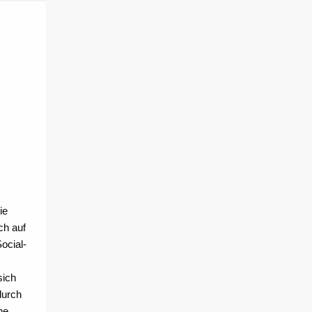
ie
ch auf
ocial-
sich
durch
ne