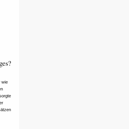
ges?
 wie
en
sorgte
er
sätzen