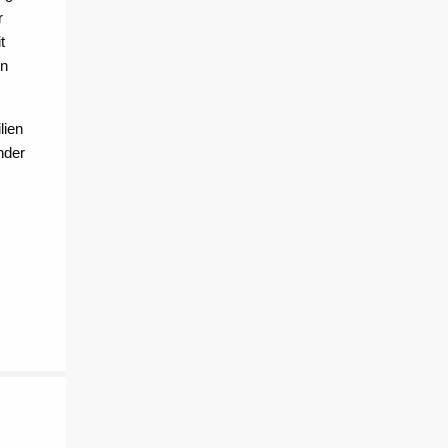
r
t
en
lien
nder