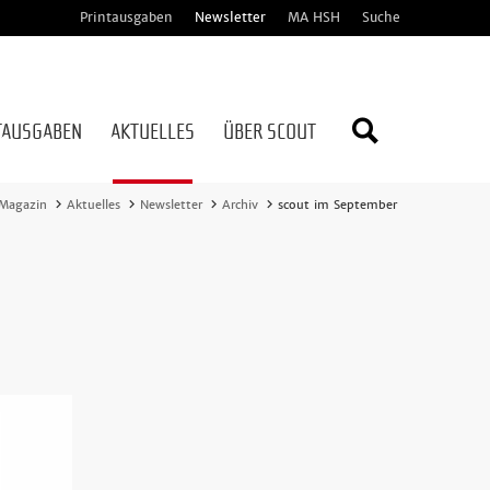
Printausgaben
Newsletter
MA HSH
Suche
TAUSGABEN
AKTUELLES
ÜBER SCOUT
Webseite
 Magazin
Aktuelles
Newsletter
Archiv
scout im September
durchsuc