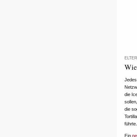
ELTER
Wie
Jedes
Netzw
die I
solle
die so
Tortil
führte.
Ein
ne